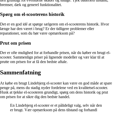
den grundigt for eventuelle skader og slitage. Tjek batteriets tilstand,
bremser, dæk og generel funktionalitet.
Spørg om el-scooterens historik
Det er en god idé at spørge sælgeren om el-scooterens historik. Hvor
længe har den været i brug? Er der tidligere problemer eller
reparationer, som du bør være opmærksom på?
Prut om prisen
Der er ofte mulighed for at forhandle prisen, når du køber en brugt el-
scooter. Sammenlign priser på lignende modeller og vær klar til at
prutte om prisen for at få den bedste aftale.
Sammenfatning
At købe en brugt Lindebjerg el-scooter kan være en god måde at spare
penge på, mens du stadig nyder fordelene ved en kvalitetsel-scooter.
Husk at tjekke el-scooteren grundigt, spørg om dens historik og prut
om prisen for at sikre dig den bedste handel.
En Lindebjerg el-scooter er et pålideligt valg, selv når den
er brugt. Vær opmærksom på dens tilstand og forhandl