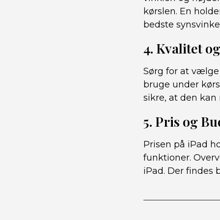
kørslen. En holde
bedste synsvinkel
4. Kvalitet 
Sørg for at vælge 
bruge under kørs
sikre, at den ka
5. Pris og B
Prisen på iPad ho
funktioner. Overve
iPad. Der finde