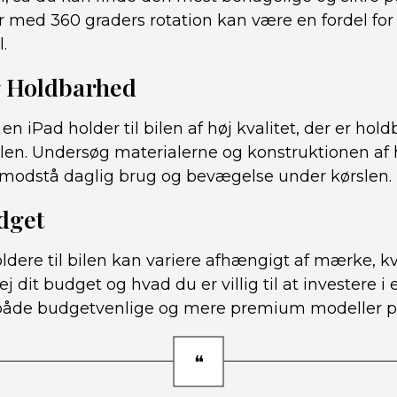
r med 360 graders rotation kan være en fordel fo
.
og Holdbarhed
en iPad holder til bilen af høj kvalitet, der er hold
len. Undersøg materialerne og konstruktionen af h
n modstå daglig brug og bevægelse under kørslen.
udget
ldere til bilen kan variere afhængigt af mærke, kv
j dit budget og hvad du er villig til at investere i e
s både budgetvenlige og mere premium modeller 