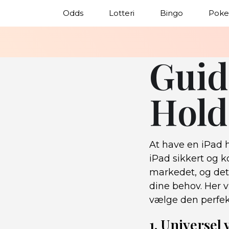
Odds
Lotteri
Bingo
Poke
Guide
Holde
At have en iPad h
iPad sikkert og k
markedet, og det k
dine behov. Her v
vælge den perfekt
1. Universel 