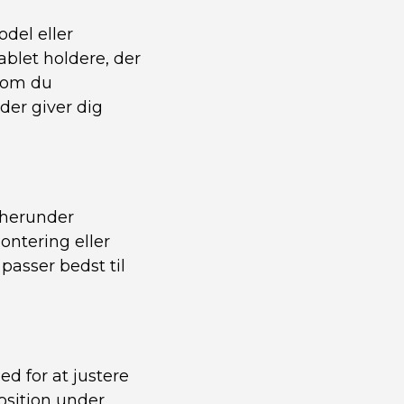
odel eller
ablet holdere, der
j om du
 der giver dig
, herunder
ontering eller
asser bedst til
ed for at justere
osition under