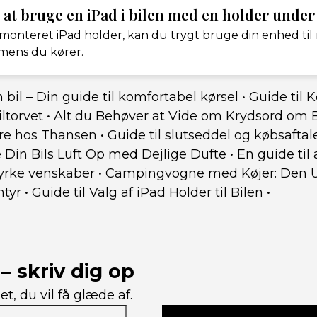
t at bruge en iPad i bilen med en holder under
onteret iPad holder, kan du trygt bruge din enhed til n
mens du kører.
 bil – Din guide til komfortabel kørsel
•
Guide til 
iltorvet
•
Alt du Behøver at Vide om Krydsord om B
ere hos Thansen
•
Guide til slutseddel og købsaftal
ke Din Bils Luft Op med Dejlige Dufte
•
En guide til 
yrke venskaber
•
Campingvogne med Køjer: Den U
ntyr
•
Guide til Valg af iPad Holder til Bilen
•
– skriv dig op
, du vil få glæde af.