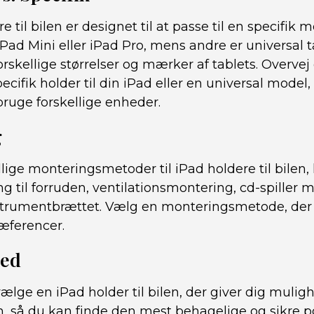
 til bilen er designet til at passe til en specifik m
iPad Mini eller iPad Pro, mens andre er universal t
forskellige størrelser og mærker af tablets. Overve
cifik holder til din iPad eller en universal model,
t bruge forskellige enheder.
g
llige monteringsmetoder til iPad holdere til bilen
til forruden, ventilationsmontering, cd-spiller m
trumentbrættet. Vælg en monteringsmetode, der p
ræferencer.
hed
vælge en iPad holder til bilen, der giver dig muligh
n, så du kan finde den mest behagelige og sikre p