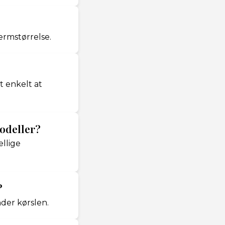
kærmstørrelse.
t enkelt at
modeller?
ellige
?
under kørslen.