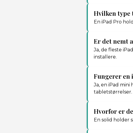
Hvilken type 
En iPad Pro holde
Er det nemt a
Ja, de fleste iP
installere.
Fungerer en i
Ja, en iPad mini
tabletstørrelser.
Hvorfor er det
En solid holder s